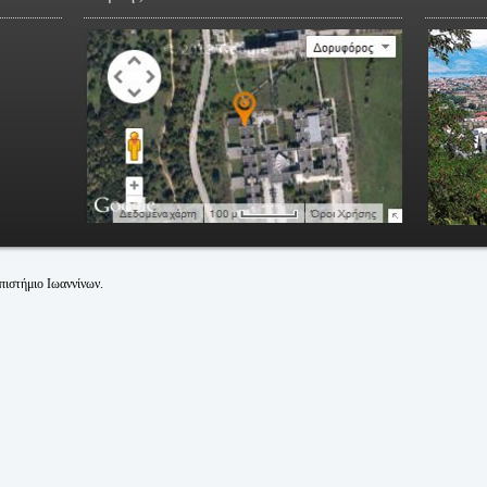
Θεόδωρος Θάνος
αιδευτικών προγραμμάτων με χρήση Η/Υ και της μεθοδολογίας επιστημονικής
 Καθηγητής Κοινωνιολογίας της Εκπαίδευσης
ύ Τμήματος Νηπιαγωγών Πανεπιστημίου Ιωαννίνων
ό για εφαρμογές
Multimedia
καθώς καιπρογράμματα σε Multimedia για παιδιά
ότερες Πληροφορίες:
http://dssd.ecedu.uoi.gr/
dy της Silicon Graphics και PC's για μάθηση από απόσταση (
Distance Learning
).
ω της παλαιότητας του λογισμικού.
άμματος αναβάθμισης Προπτυχιακών Σπουδών, νέο σύστημα τηλεεκπαίδευσης και
δευση φοιτητών στις Νέες Τεχνολογίες με σύστημα τηλεδιάσκεψης (TENDBERG).
/Υ σε TV με ταυτόχρονη δυνατότητα εγγραφής της σε Video.
 μέσα από το πρόγραμμα Net meeting.
ιστήμιο Ιωαννίνων.
ποιούνται μέσα εκπαιδευτικής τεχνολογίας, όπως τα: Data display, projector, video
Έρευνα και την Ανάλυση Δεδομένων με χρήση Νέων Τεχνολογιών, για μεταπτυχιακούς
ίπεδο
: